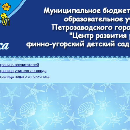
траница воспитателей
траница учителя-логопеда
траница педагога-психолога