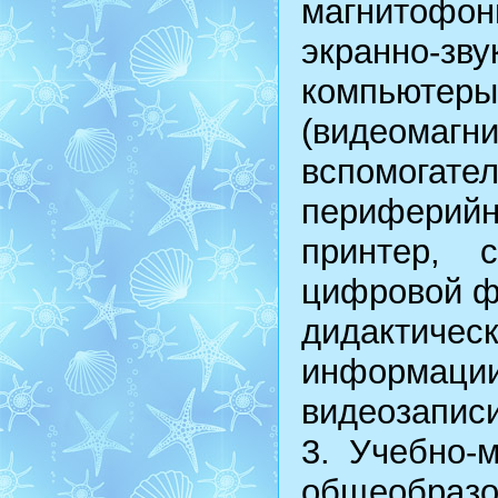
магнитофон
экранно-з
компью
(видеомагн
вспомогател
периферийны
принтер, 
цифровой ф
дидактичес
информаци
видеозаписи
3. Учебно-
общеобр