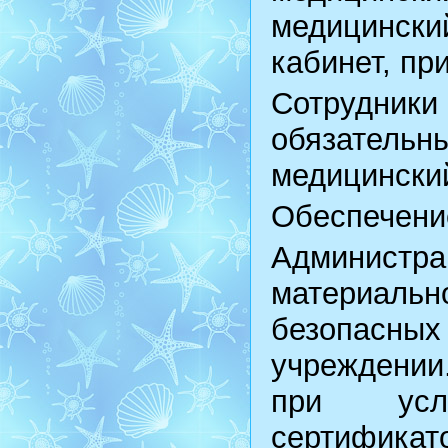
медицински
кабинет, пр
Сотрудни
обязательн
медицински
Обеспечение
Администра
материал
безопасн
учреждении
при усло
сертификато