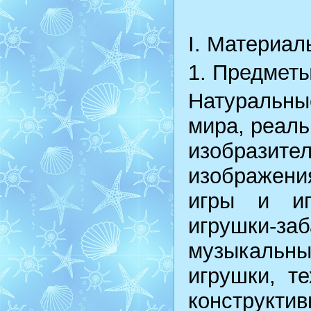
I. Материал
1. Предметы
Натуральны
мира, реаль
изобразит
изображения
игры и иг
игрушки-
музыкальн
игрушки, т
конструкти