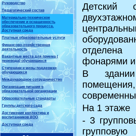
Руководство
Детский 
Педагогический состав
двухэтажном
Материально-техническое
обеспечение и оснащенность
централ
образовательного процесса.
Доступная среда
оборудован
Платные образовательные услуги
Финансово-хозяйственная
отделена
деятельность
Вакантные места для приема (
фонарями и
перевода) обучающихся
Стипендии и меры поддержки
В здании
обучающихся
Международное сотрудничество
помещени
Организация питания в
образовательной организации
современны
Образовательные стандарты
На 1 этаже
Группы детского сада
Достижения коллектива и
воспитанников ДОО
- 3 группо
Доступная среда
групповую