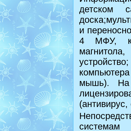
детском с
доска;муль
и переносно
4 МФУ, кс
магнитола
устройст
компьютера
мышь). На
лицензиро
(антивирус,
Непосредс
систем