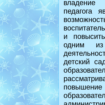
владение 
педагога я
возможн
воспитател
и повысить
одним из
деятельнос
детский са
образова
рассматрив
повышени
образов
администр