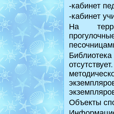
-кабинет пе
-кабинет уч
На терр
прогулочн
песочницам
Библиотека
отсутствует
методическ
экземпляр
экземпляров
Объекты спо
Информаци