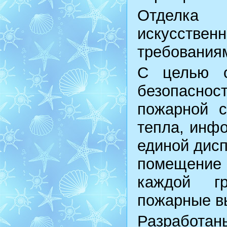
Отделка 
искусстве
требования
С целью о
безопаснос
пожарной с
тепла, инфо
единой дис
помещение
каждой гр
пожарные в
Разработ