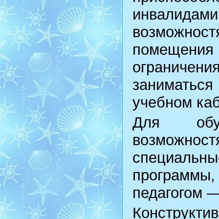
инвалида
возможност
помещения
ограничен
заниматьс
учебном каб
Для обу
возможно
специальны
программы,
педагогом —
Конструк