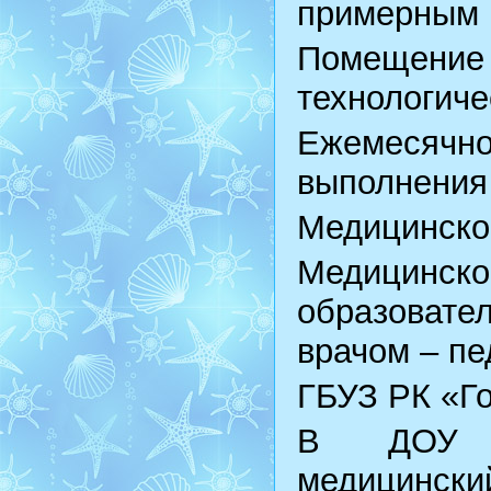
примерным 
Помещение 
технологич
Ежемесяч
выполнения
Медицинско
Медицинск
образовате
врачом – пе
ГБУЗ РК «Г
В ДОУ фу
медицинс