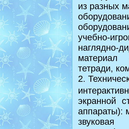
из разных м
оборудо
оборудовани
учебно-игро
наглядно-ди
материал 
тетради, ко
2. Техничес
интерактив
экранной с
аппараты): 
звуковая