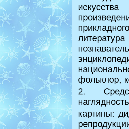
искусства
произведен
прикладного
литерату
познават
энциклопед
национально
фольклор, к
2. Средс
наглядность
картины: ди
репродукц