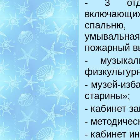
- 3 отде
включающи
спальню, 
умывальна
пожарный в
- музыкал
физкультурн
- музей-изб
старины»;
- кабинет з
- методичес
- кабинет и