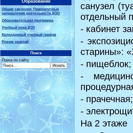
Образование
санузел (ту
Общие сведения. Приоритетные
направления деятельности ДОО
отдельный 
Образовательная программа
- кабинет з
Учебный план ДОУ
Календарный учебный график
- экспозиц
Режим занятий
старины»: «
Поиск
Поиск по сайту
- пищеблок;
- медицин
процедурная
- прачечная;
- электрощи
На 2 этаже