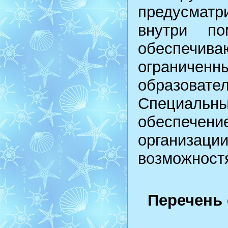
предусмат
внутри по
обеспечив
ограниченн
образовател
Специаль
обеспечени
организаци
возможностя
Перечень 