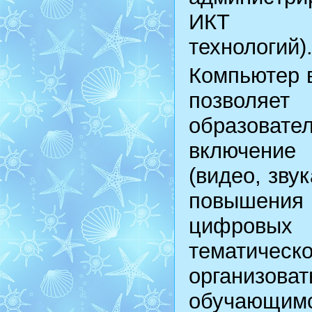
ИКТ (инф
технологий)
Компьютер в
позволя
образовате
включение
(видео, зву
повышения 
цифровых
тематичес
организов
обучающим