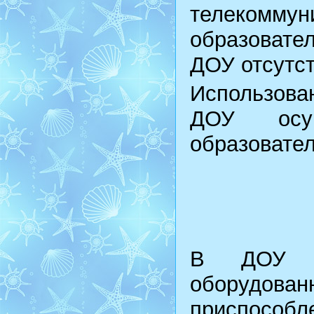
телекомму
образоват
ДОУ отсутст
Использова
ДОУ осущ
образовател
В ДОУ н
оборудо
приспосо