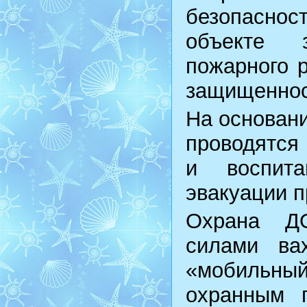
безопаснос
объекте 
пожарного р
защищеннос
На основан
проводятся 
и воспита
эвакуации п
Охрана ДО
силами вах
«мобильны
охранным 