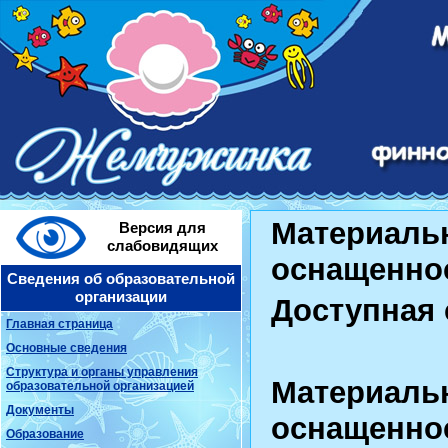
Материальн
Версия для
слабовидящих
оснащеннос
Сведения об образовательной
организации
Доступная 
Главная страница
Основные сведения
Структура и органы управления
Материальн
образовательной организацией
Документы
оснащеннос
Образование