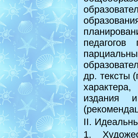
образоват
образова
планирова
педагогов
парциаль
образовате
др. тексты 
характера
издания и
(рекомендац
II. Идеальн
1. Художе