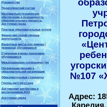
образ
Руководство
Педагогический состав
уч
Материально-техническое
обеспечение и оснащенность
Петр
образовательного процесса.
Доступная среда
Платные образовательные услуги
город
Финансово-хозяйственная
деятельность
«Цен
Вакантные места для приема (
перевода) обучающихся
ребен
Стипендии и меры поддержки
обучающихся
угорски
Международное сотрудничество
Организация питания в
образовательной организации
№107 «
Образовательные стандарты
Группы детского сада
Достижения коллектива и
воспитанников ДОО
Адрес: 18
Доступная среда
Карелия,