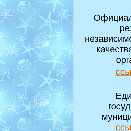
Официал
ре
независим
качеств
орг
ссы
Еди
госу
муници
ссы