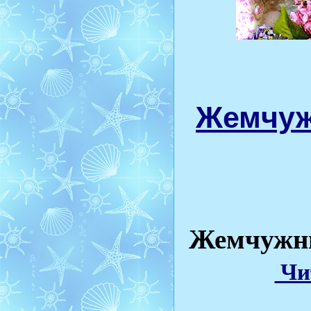
Жемчуж
Жемчужн
Чит