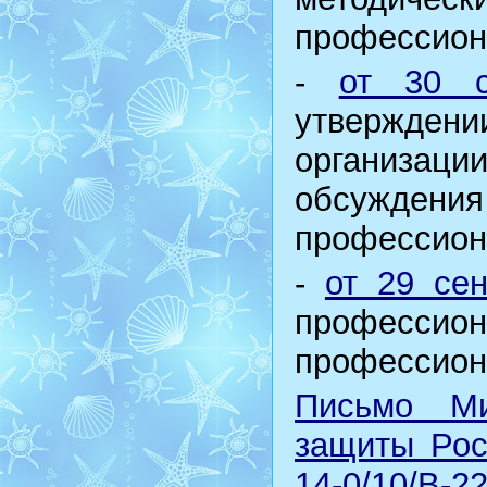
профессион
-
от 30 
утвержден
организаци
обсужде
профессион
-
от 29 се
профессион
профессион
Письмо Ми
защиты Рос
14-0/10/В-2