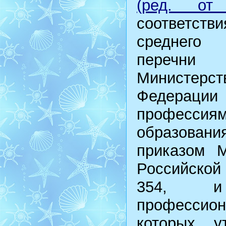
(ред. от 
соответст
среднего 
перечни 
Министерст
Федерации
профессия
образован
приказом М
Российской 
354, и 
профессио
которых у