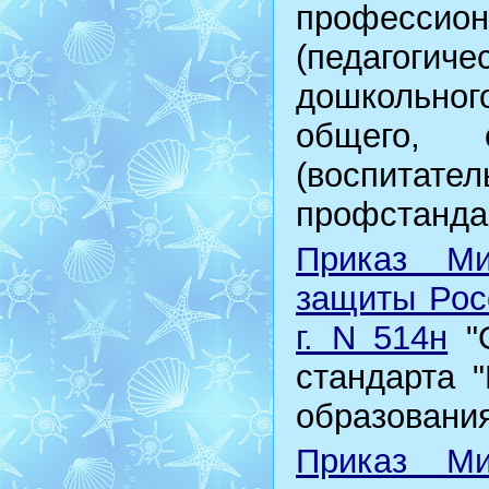
професси
(педагог
дошкольног
общего, 
(воспита
профстандар
Приказ Ми
защиты Рос
г. N 514н
"О
стандарта "
образования
Приказ Ми