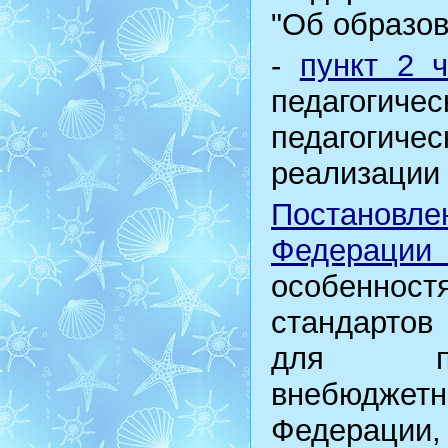
"Об образо
-
пункт 2 ч
педагогиче
педагогич
реализации
Постановл
Федераци
особеннос
стандартов
для при
внебюдж
Федерац