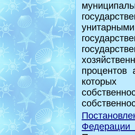
муници
государс
унитарны
государ
государ
хозяйствен
процентов 
которых 
собстве
собственнос
Постановл
Федерации