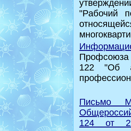
утвержден
"Рабочий п
относящ
многокварт
Информаци
Профсоюза 
122 "Об а
профессион
Письмо М
Общеросси
124 от 23