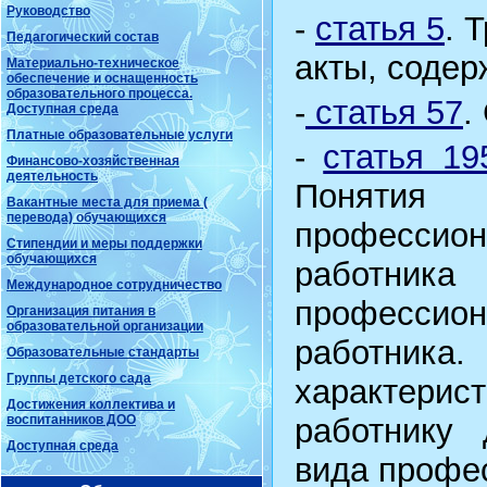
Руководство
-
статья 5
. 
Педагогический состав
акты, соде
Материально-техническое
обеспечение и оснащенность
образовательного процесса.
-
статья 57
.
Доступная среда
Платные образовательные услуги
-
статья 195
Финансово-хозяйственная
деятельность
Понятия
Вакантные места для приема (
перевода) обучающихся
профессио
Стипендии и меры поддержки
обучающихся
работник
Международное сотрудничество
профессио
Организация питания в
образовательной организации
работника
Образовательные стандарты
Группы детского сада
характери
Достижения коллектива и
воспитанников ДОО
работнику 
Доступная среда
вида профе