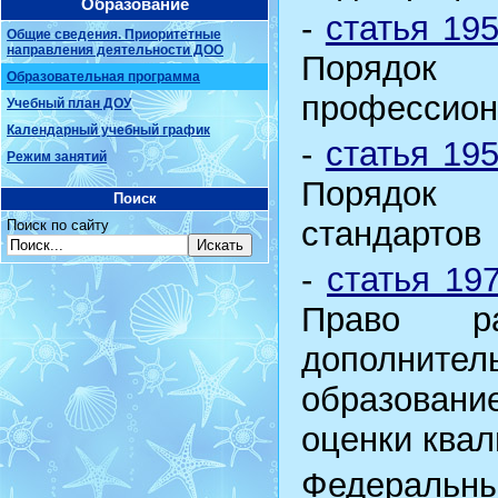
Образование
-
статья 195
Общие сведения. Приоритетные
направления деятельности ДОО
Порядок
Образовательная программа
профессион
Учебный план ДОУ
Календарный учебный график
-
статья 195
Режим занятий
Порядок 
Поиск
стандартов
Поиск по сайту
-
статья 19
Право р
дополни
образован
оценки ква
Федеральны