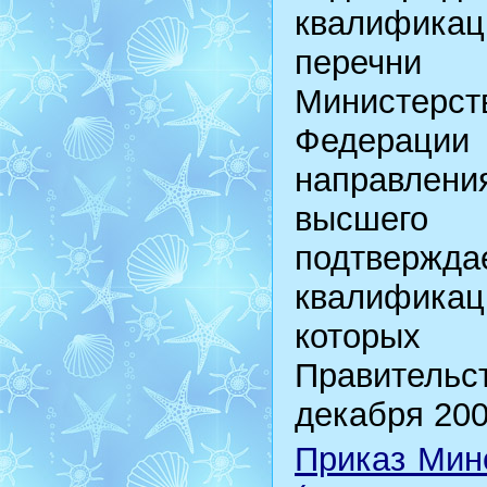
квалификаци
перечни 
Министерст
Федерации
направлен
высшего п
подтвер
квалификаци
которых
Правитель
декабря 2009
Приказ Мино