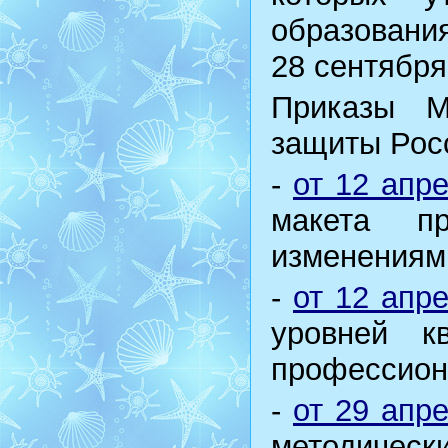
образовани
28 сентября 
Приказы М
защиты Рос
-
от 12 апр
макета пр
изменениями
-
от 12 апр
уровней к
профессион
-
от 29 апр
методичес