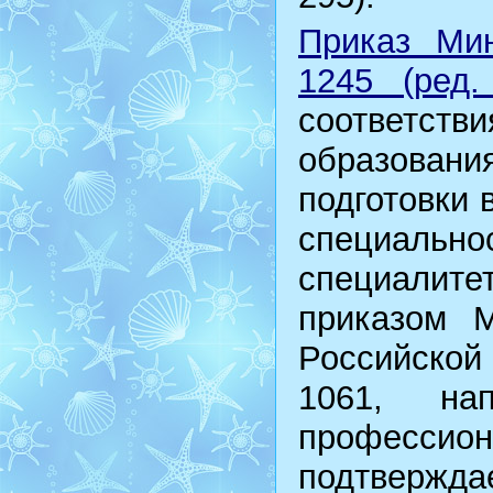
Приказ Мин
1245 (ред.
соответств
образован
подготовки 
специаль
специалит
приказом М
Российской 
1061, нап
професс
подтверж