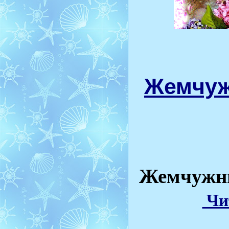
Жемчуж
Жемчужн
Чит