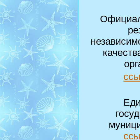
Официал
ре
независим
качеств
орг
ссы
Еди
госу
муници
ссы