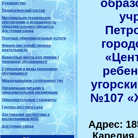
образ
Руководство
Педагогический состав
уч
Материально-техническое
обеспечение и оснащенность
Петр
образовательного процесса.
Доступная среда
Платные образовательные услуги
город
Финансово-хозяйственная
деятельность
«Цен
Вакантные места для приема (
перевода) обучающихся
ребен
Стипендии и меры поддержки
обучающихся
угорски
Международное сотрудничество
Организация питания в
образовательной организации
№107 «
Образовательные стандарты
Группы детского сада
Достижения коллектива и
воспитанников ДОО
Адрес: 18
Доступная среда
Карелия,